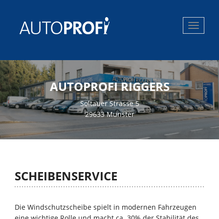
Toggle
navigat
AUTOPROFI RIGGERS
Soltauer Strasse 5
29633 Munster
SCHEIBENSERVICE
Die Windschutzscheibe spielt in modernen Fahrzeugen
eine wichtige Rolle und macht ca. 30% der Stabilität des